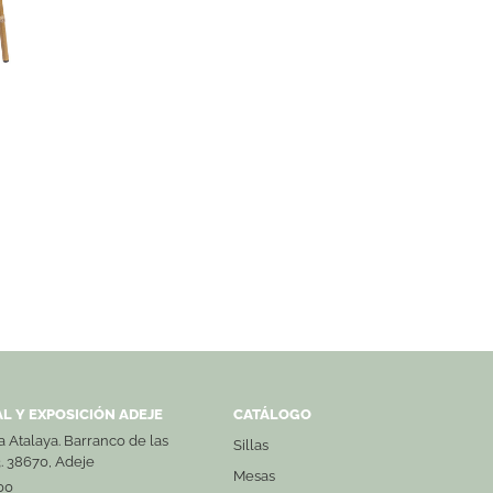
L Y EXPOSICIÓN ADEJE
CATÁLOGO
La Atalaya. Barranco de las
Sillas
3. 38670, Adeje
Mesas
00