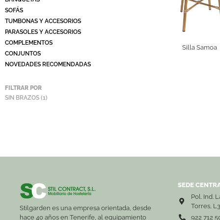
SOFÁS
TUMBONAS Y ACCESORIOS
PARASOLES Y ACCESORIOS
COMPLEMENTOS
Silla Samoa
CONJUNTOS
NOVEDADES RECOMENDADAS
FILTRAR POR
SIN BRAZOS
(1)
SEDE CENTRA
Pol. Ind. 
Torres, L
Stilgarden es una empresa orientada, desde
hace 40 años en Tenerife, al equipamiento
922 712 5