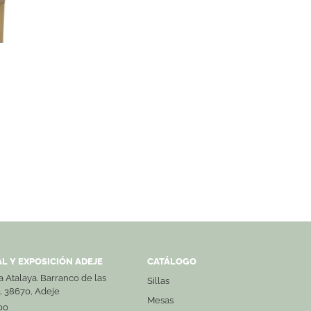
L Y EXPOSICIÓN ADEJE
CATÁLOGO
La Atalaya. Barranco de las
Sillas
3. 38670, Adeje
Mesas
00