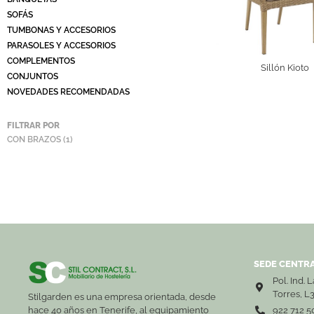
SOFÁS
TUMBONAS Y ACCESORIOS
PARASOLES Y ACCESORIOS
COMPLEMENTOS
Sillón Kioto
CONJUNTOS
NOVEDADES RECOMENDADAS
FILTRAR POR
CON BRAZOS
(1)
SEDE CENTRA
Pol. Ind. 
Torres, L
Stilgarden es una empresa orientada, desde
hace 40 años en Tenerife, al equipamiento
922 712 5